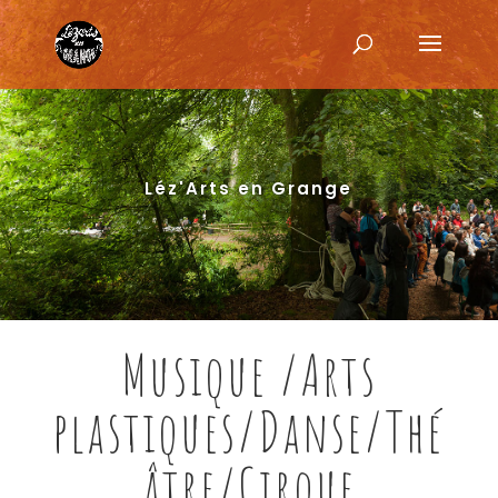
Léz'Arts en Grange
Musique /Arts
plastiques/Danse/Thé
âtre/Cirque